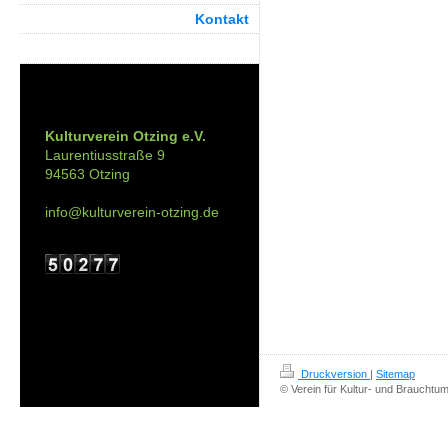
Kontakt
Kontakt:
Kulturverein Otzing e.V.
Laurentiusstraße 9
94563 Otzing
info@kulturverein-otzing.de
Druckversion
|
Sitemap
© Verein für Kultur- und Brauchtum