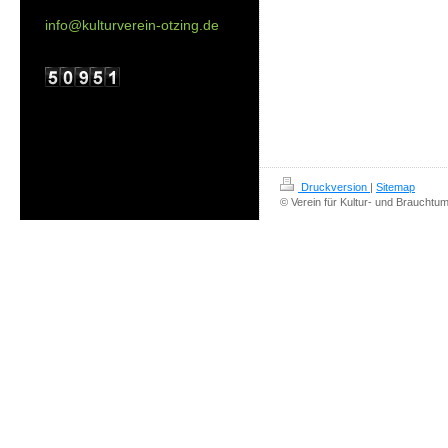
info@kulturverein-otzing.de
Druckversion
|
Sitemap
© Verein für Kultur- und Brauchtum