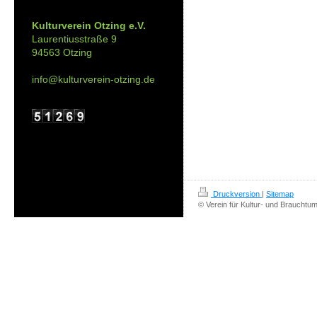
Kontakt:
Kulturverein Otzing e.V.
Laurentiusstraße 9
94563 Otzing
info@kulturverein-otzing.de
Druckversion
|
Sitemap
© Verein für Kultur- und Brauchtum