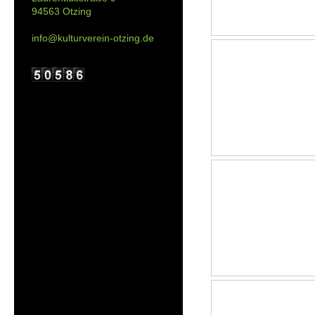
94563 Otzing
info@kulturverein-otzing.de