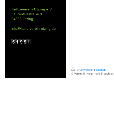
Kontakt:
Kulturverein Otzing e.V.
Laurentiusstraße 9
94563 Otzing
info@kulturverein-otzing.de
Druckversion
|
Sitemap
© Verein für Kultur- und Brauchtum