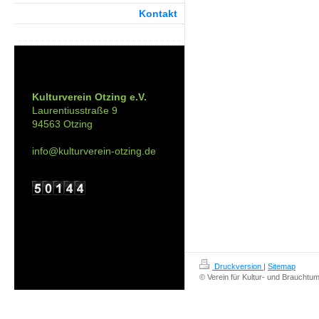
Kontakt
Kontakt:
Kulturverein Otzing e.V.
Laurentiusstraße 9
94563 Otzing
info@kulturverein-otzing.de
Druckversion
|
Sitemap
© Verein für Kultur- und Brauchtum