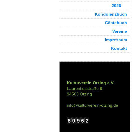
2026
Kondolenzbuch
Gästebuch
Vereine
Impressum
Kontakt
Kontakt:
Kulturverein Otzing e.V.
Laurentiusstraße 9
94563 Otzing
info@kulturverein-otzing.de