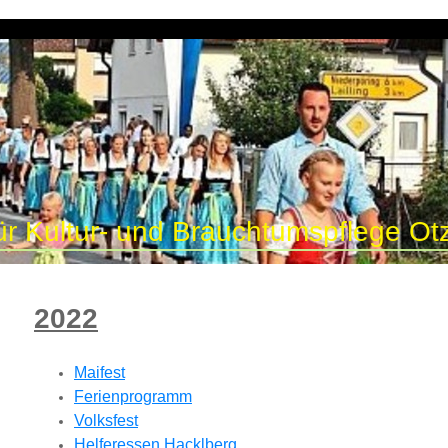
ür Kultur- und Brauchtumspflege Otz
2022
Maifest
Ferienprogramm
Volksfest
Helferessen Hacklberg