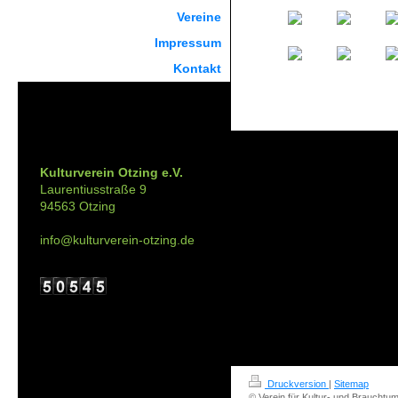
Vereine
Impressum
Kontakt
Kontakt:
Kulturverein Otzing e.V.
Laurentiusstraße 9
94563 Otzing
info@kulturverein-otzing.de
Druckversion
|
Sitemap
© Verein für Kultur- und Brauchtum