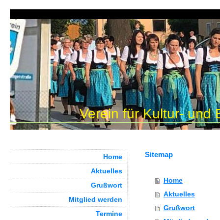
Verein für Kultur- und
Sitemap
Home
Aktuelles
Home
Grußwort
Aktuelles
Mitglied werden
Grußwort
Termine