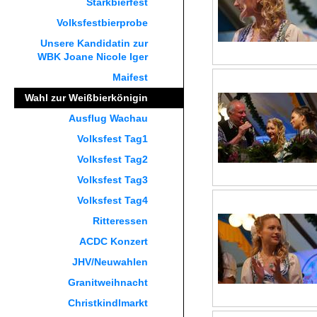
Starkbierfest
Volksfestbierprobe
Unsere Kandidatin zur
WBK Joane Nicole Iger
Maifest
Wahl zur Weißbierkönigin
Ausflug Wachau
Volksfest Tag1
Volksfest Tag2
Volksfest Tag3
Volksfest Tag4
Ritteressen
ACDC Konzert
JHV/Neuwahlen
Granitweihnacht
Christkindlmarkt