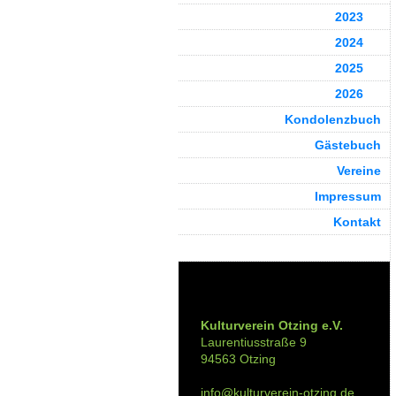
2023
2024
2025
2026
Kondolenzbuch
Gästebuch
Vereine
Impressum
Kontakt
Kontakt:
Kulturverein Otzing e.V.
Laurentiusstraße 9
94563 Otzing
info@kulturverein-otzing.de