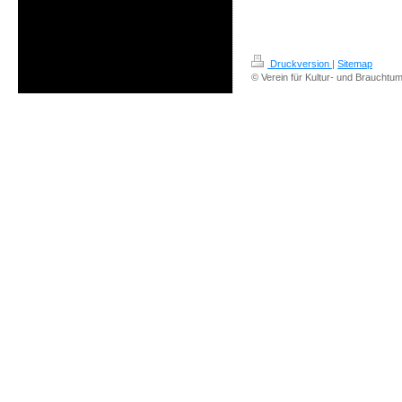
Druckversion
|
Sitemap
© Verein für Kultur- und Brauchtum