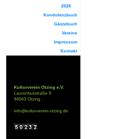
2026
Kondolenzbuch
Gästebuch
Vereine
Impressum
Kontakt
Kontakt:
Kulturverein Otzing e.V.
Laurentiusstraße 9
94563 Otzing
info@kulturverein-otzing.de