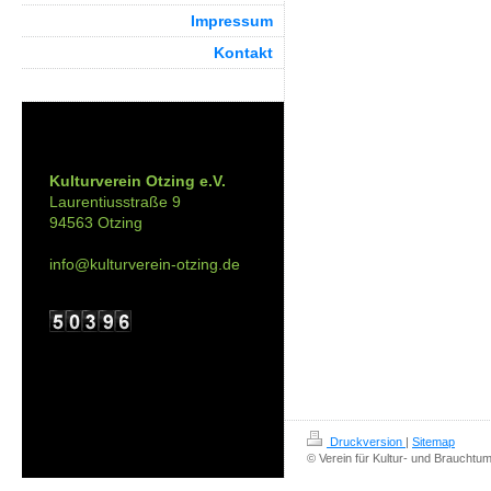
Impressum
Kontakt
Kontakt:
Kulturverein Otzing e.V.
Laurentiusstraße 9
94563 Otzing
info@kulturverein-otzing.de
Druckversion
|
Sitemap
© Verein für Kultur- und Brauchtum