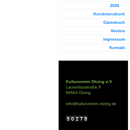
2026
Kondolenzbuch
Gästebuch
Vereine
Impressum
Kontakt
Kontakt:
Kulturverein Otzing e.V.
Laurentiusstraße 9
94563 Otzing
info@kulturverein-otzing.de