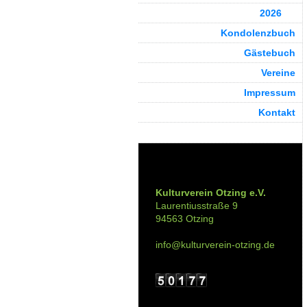
2026
Kondolenzbuch
Gästebuch
Vereine
Impressum
Kontakt
Kontakt:
Kulturverein Otzing e.V.
Laurentiusstraße 9
94563 Otzing
info@kulturverein-otzing.de